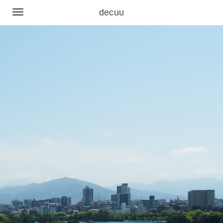
decuu
TOGGLE
NAVIGATION