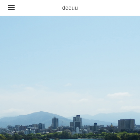
decuu
TOGGLE
NAVIGATION