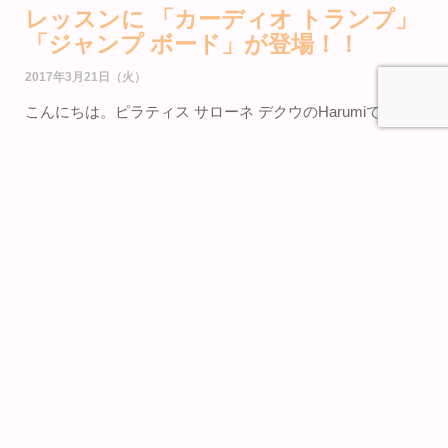
レッスンに 「カーディオ トランプ」
「ジャンプ ボード」が登場！！
2017年3月21日（火）
こんにちは。ピラティス サローネ デクウのHarumiです。
先週はレッスン後家に帰ってからは、WBCの試合の応援に
燃えてました。
投手戦じゃなく打撃戦は見ていると盛り上がり、日本が勝
つ試合はさらに楽しくてうれしい(^ ^)
嬉しいといえば・・・先日スタジオにずっとほしかったも
のがやっとカナダから届きました！
” カーディオトランプ ” と ” ジャンプボード ” の２種